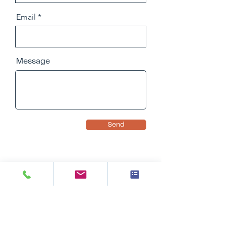
Email
Message
Send
​Đặt lịch hẹn để được tư vấn miễn phí
với chuyên viên của chúng tôi.