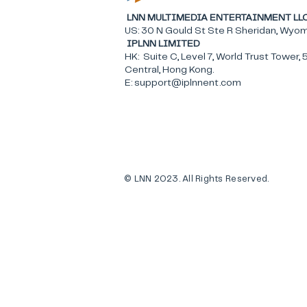
LNN MULTIMEDIA ENTERTAINMENT
US: 30 N Gould St Ste R Sheridan, Wy
IPLNN LIMITED
HK: Suite C, Level 7, World Trust Tower,
Central, Hong Kong.
​E: support@iplnnent.com
© LNN 2023. All Rights Reserved.